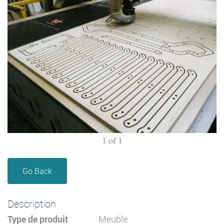
1
of
1
Go Back
Description
Type de produit
Meuble