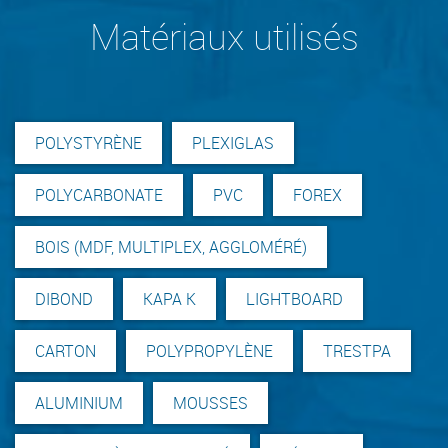
Matériaux utilisés
POLYSTYRÈNE
PLEXIGLAS
POLYCARBONATE
PVC
FOREX
BOIS (MDF, MULTIPLEX, AGGLOMÉRÉ)
DIBOND
KAPA K
LIGHTBOARD
CARTON
POLYPROPYLÈNE
TRESTPA
ALUMINIUM
MOUSSES