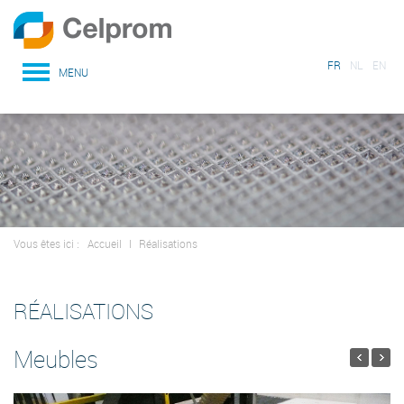
FR
NL
EN
MENU
Vous êtes ici :
Accueil
I
Réalisations
RÉALISATIONS
Meubles